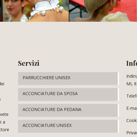
Servizi
Inf
Indir
PARRUCCHIERE UNISEX
dei
MI, It
ACCONCIATURE DA SPOSA
Tele
a
E-mai
ACCONCIATURE DA PEDANA
ovete
Cooki
e a
ACCONCIATURE UNISEX
ttore
Priva