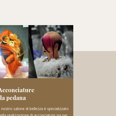
Acconciature
da pedana
l nostro salone di bellezza è specializzato
ella realizzazione di acconciature sia per