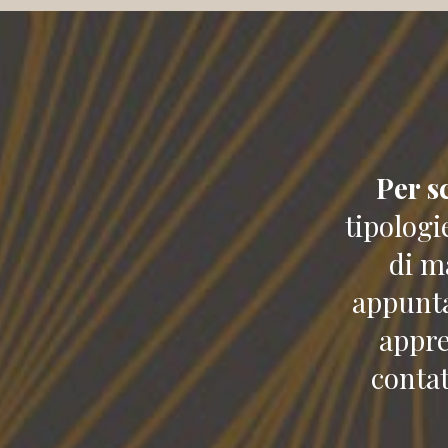
Per s
tipologi
di m
appunta
appre
contat