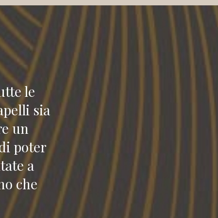
utte le
pelli sia
re un
di poter
tate a
ono che