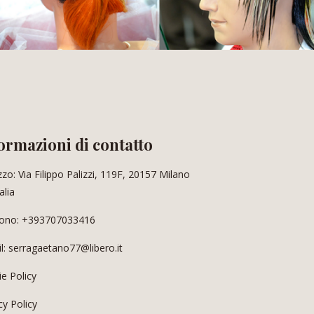
ormazioni di contatto
izzo: Via Filippo Palizzi, 119F, 20157 Milano
alia
fono: +393707033416
l: serragaetano77@libero.it
e Policy
cy Policy