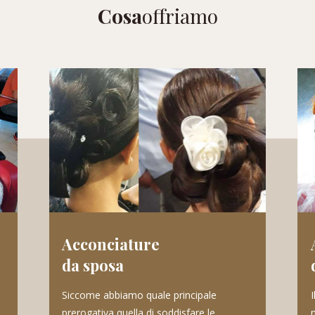
Cosa
offriamo
Acconciature
da sposa
Siccome abbiamo quale principale
I
prerogativa quella di soddisfare le
n