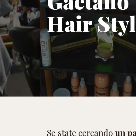
Gaetano
Hair Styl
Se state cercando
un pa