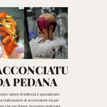
Cosa offriamo
Galleria
Contatti
E
ACCONCIATURE
DA PEDANA
nostro salone di bellezza è specializzato
la realizzazione di acconciature sia per
mo che per donna. Possiamo realizzare