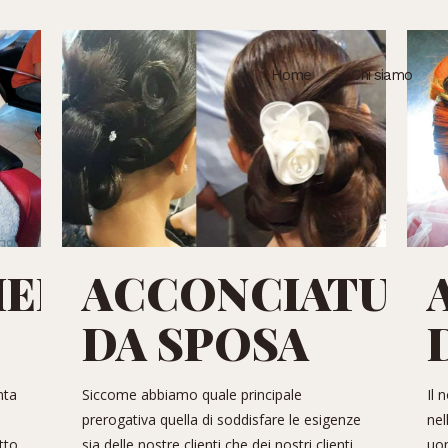
Home
Chi siamo
IERE
ACCONCIATUR
DA SPOSA
nta
Siccome abbiamo quale principale
Il 
prerogativa quella di soddisfare le esigenze
nel
tto
sia delle nostre clienti che dei nostri clienti,
uo