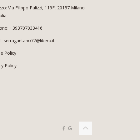
izzo: Via Filippo Palizzi, 119F, 20157 Milano
alia
fono: +393707033416
l: serragaetano77@libero.it
e Policy
cy Policy