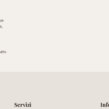
nze
i,
tutto
Servizi
Inf